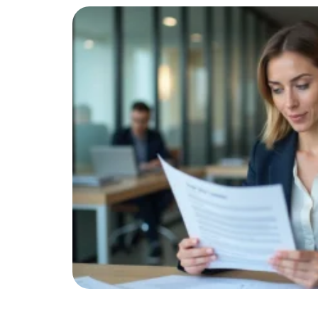
out :
silence.