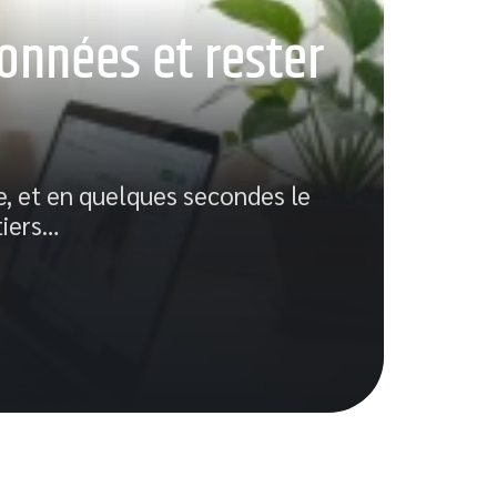
onnées et rester
Me
po
e, et en quelques secondes le
La n
iers
…
traj