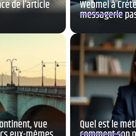
ce de l’article
Webmel à Crétei
messagerie pas
ontinent, vue
Quel est le mét
Turcs eux-mêmes
comment son po