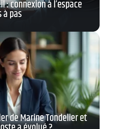
l : connexion à l’espace
 à pas
ier de Marine Tondelier et
ste a évolué ?