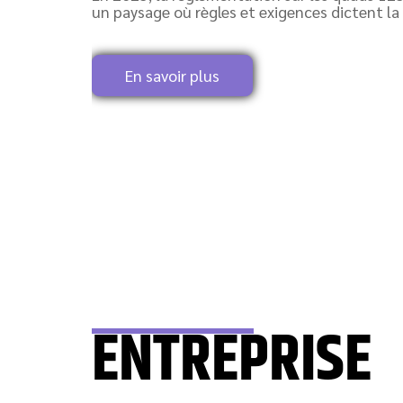
un paysage où règles et exigences dictent la 
En savoir plus
ENTREPRISE